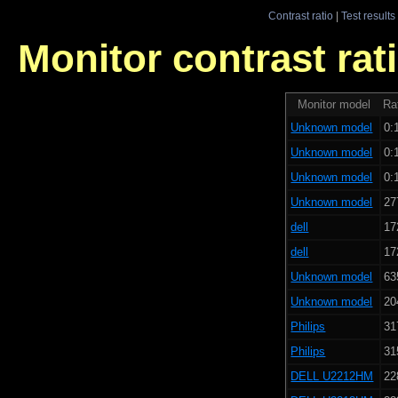
Contrast ratio
|
Test results
Monitor contrast rati
Monitor model
Rat
Unknown model
0:
Unknown model
0:
Unknown model
0:
Unknown model
27
dell
17
dell
17
Unknown model
63
Unknown model
20
Philips
31
Philips
31
DELL U2212HM
22