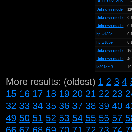
DELL U2212HM
22
Unknown model
11
Unknown model
0:
Unknown model
0:
hp w185e
0:
hp w185e
0:
Unknown model
16
Unknown model
40
lc391em3
19
More results: (oldest)
1
2
3
4
15
16
17
18
19
20
21
22
23
2
32
33
34
35
36
37
38
39
40
4
49
50
51
52
53
54
55
56
57
5
66
67
68
69
70
71
72
73
74
7