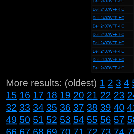
Dell 2407WFP-HC
Dell 2407WFP-HC
Dell 2407WFP-HC
Dell 2407WFP-HC
Dell 2407WFP-HC
Dell 2407WFP-HC
Dell 2407WFP-HC
Dell 2407WFP-HC
Dell 2407WFP-HC
More results: (oldest)
1
2
3
4
15
16
17
18
19
20
21
22
23
2
32
33
34
35
36
37
38
39
40
4
49
50
51
52
53
54
55
56
57
5
66
67
68
69
70
71
72
73
74
7