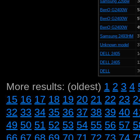
samsung 226bw
3
BenQ G2400W
5
BenQ G2400W
5
BenQ G2400W
4
Samsung 2493HM
3
Unknown model
3
DELL 2405
1
DELL 2405
1
DELL
7
More results: (oldest)
1
2
3
4
15
16
17
18
19
20
21
22
23
2
32
33
34
35
36
37
38
39
40
4
49
50
51
52
53
54
55
56
57
5
66
67
68
69
70
71
72
73
74
7