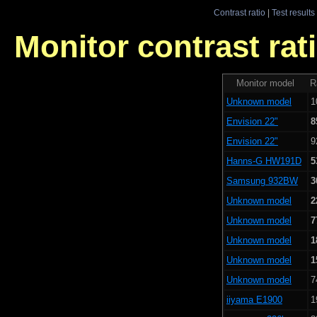
Contrast ratio
|
Test results
Monitor contrast rati
Monitor model
R
Unknown model
1
Envision 22"
8
Envision 22"
9
Hanns-G HW191D
5
Samsung 932BW
3
Unknown model
2
Unknown model
7
Unknown model
1
Unknown model
1
Unknown model
7
iiyama E1900
1