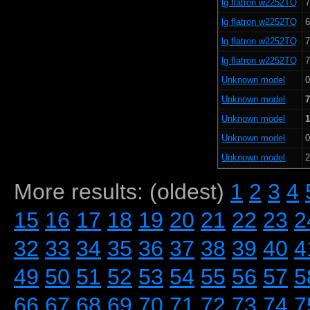
lg flatron w2252TQ
7
lg flatron w2252TQ
6
lg flatron w2252TQ
7
lg flatron w2252TQ
7
Unknown model
0
Unknown model
7
Unknown model
1
Unknown model
0
Unknown model
2
More results: (oldest)
1
2
3
4
15
16
17
18
19
20
21
22
23
2
32
33
34
35
36
37
38
39
40
4
49
50
51
52
53
54
55
56
57
5
66
67
68
69
70
71
72
73
74
7