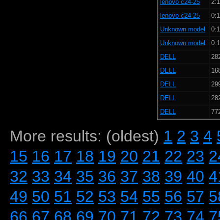
lenovo c24-25
2:1
lenovo c24-25
0:1
Unknown model
0:1
Unknown model
0:1
DELL
282
DELL
168
DELL
299
DELL
282
DELL
772
More results: (oldest)
1
2
3
4
15
16
17
18
19
20
21
22
23
2
32
33
34
35
36
37
38
39
40
4
49
50
51
52
53
54
55
56
57
5
66
67
68
69
70
71
72
73
74
7