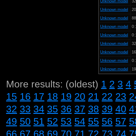
Unknown model
32
Unknown model
20
Unknown model
88
Unknown model
0:
Unknown model
0:
Unknown model
32
Unknown model
16
Unknown model
0:
Unknown model
19
More results: (oldest)
1
2
3
4
15
16
17
18
19
20
21
22
23
2
32
33
34
35
36
37
38
39
40
4
49
50
51
52
53
54
55
56
57
5
66
67
68
69
70
71
72
73
74
7