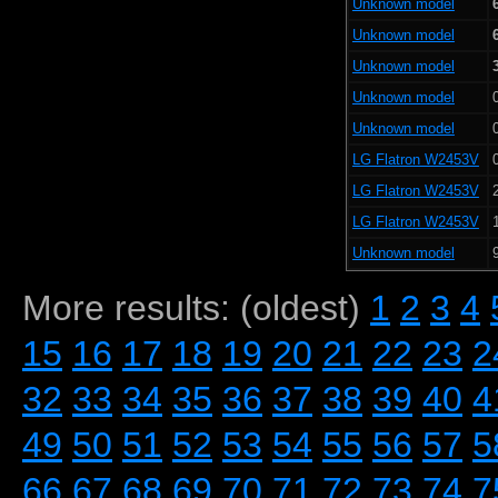
Unknown model
Unknown model
Unknown model
Unknown model
Unknown model
LG Flatron W2453V
LG Flatron W2453V
LG Flatron W2453V
Unknown model
More results: (oldest)
1
2
3
4
15
16
17
18
19
20
21
22
23
2
32
33
34
35
36
37
38
39
40
4
49
50
51
52
53
54
55
56
57
5
66
67
68
69
70
71
72
73
74
7