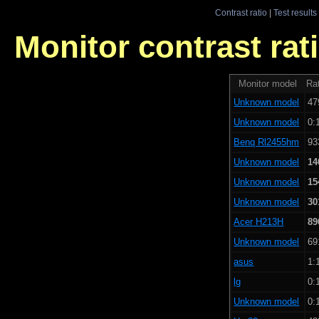
Contrast ratio
|
Test results
Monitor contrast rati
Monitor model
Rat
Unknown model
47
Unknown model
0:
Benq Rl2455hm
93
Unknown model
14
Unknown model
15
Unknown model
30
Acer H213H
89
Unknown model
69
asus
1:
lg
0:
Unknown model
0: