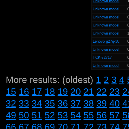
Unknown model
Unknown model
0
Unknown model
0
Unknown model
0
Unknown model
Lenovo g27q-30
0
Unknown model
0
HCK-z2717
0
Unknown model
0
More results: (oldest)
1
2
3
4
15
16
17
18
19
20
21
22
23
2
32
33
34
35
36
37
38
39
40
4
49
50
51
52
53
54
55
56
57
5
66
67
68
69
70
71
72
73
74
7