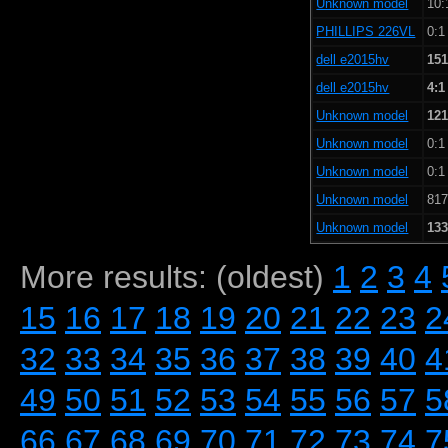
Unknown model
10:
PHILLIPS 226VL
0:1
dell e2015hv
151
dell e2015hv
4:1
Unknown model
121
Unknown model
0:1
Unknown model
0:1
Unknown model
817
Unknown model
133
More results: (oldest)
1
2
3
4
15
16
17
18
19
20
21
22
23
2
32
33
34
35
36
37
38
39
40
4
49
50
51
52
53
54
55
56
57
5
66
67
68
69
70
71
72
73
74
7