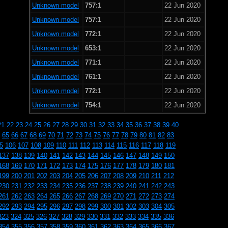
Unknown model
757:1
22 Jun 2020
Unknown model
757:1
22 Jun 2020
Unknown model
772:1
22 Jun 2020
Unknown model
653:1
22 Jun 2020
Unknown model
771:1
22 Jun 2020
Unknown model
761:1
22 Jun 2020
Unknown model
772:1
22 Jun 2020
Unknown model
754:1
22 Jun 2020
21
22
23
24
25
26
27
28
29
30
31
32
33
34
35
36
37
38
39
40
65
66
67
68
69
70
71
72
73
74
75
76
77
78
79
80
81
82
83
5
106
107
108
109
110
111
112
113
114
115
116
117
118
119
137
138
139
140
141
142
143
144
145
146
147
148
149
150
168
169
170
171
172
173
174
175
176
177
178
179
180
181
199
200
201
202
203
204
205
206
207
208
209
210
211
212
230
231
232
233
234
235
236
237
238
239
240
241
242
243
261
262
263
264
265
266
267
268
269
270
271
272
273
274
292
293
294
295
296
297
298
299
300
301
302
303
304
305
323
324
325
326
327
328
329
330
331
332
333
334
335
336
354
355
356
357
358
359
360
361
362
363
364
365
366
367