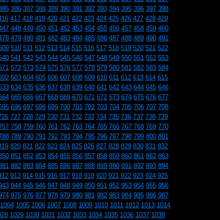
385
386
387
388
389
390
391
392
393
394
395
396
397
398
416
417
418
419
420
421
422
423
424
425
426
427
428
429
447
448
449
450
451
452
453
454
455
456
457
458
459
460
478
479
480
481
482
483
484
485
486
487
488
489
490
491
509
510
511
512
513
514
515
516
517
518
519
520
521
522
540
541
542
543
544
545
546
547
548
549
550
551
552
553
571
572
573
574
575
576
577
578
579
580
581
582
583
584
602
603
604
605
606
607
608
609
610
611
612
613
614
615
633
634
635
636
637
638
639
640
641
642
643
644
645
646
664
665
666
667
668
669
670
671
672
673
674
675
676
677
695
696
697
698
699
700
701
702
703
704
705
706
707
708
726
727
728
729
730
731
732
733
734
735
736
737
738
739
757
758
759
760
761
762
763
764
765
766
767
768
769
770
788
789
790
791
792
793
794
795
796
797
798
799
800
801
819
820
821
822
823
824
825
826
827
828
829
830
831
832
850
851
852
853
854
855
856
857
858
859
860
861
862
863
881
882
883
884
885
886
887
888
889
890
891
892
893
894
912
913
914
915
916
917
918
919
920
921
922
923
924
925
943
944
945
946
947
948
949
950
951
952
953
954
955
956
974
975
976
977
978
979
980
981
982
983
984
985
986
987
1004
1005
1006
1007
1008
1009
1010
1011
1012
1013
1014
028
1029
1030
1031
1032
1033
1034
1035
1036
1037
1038