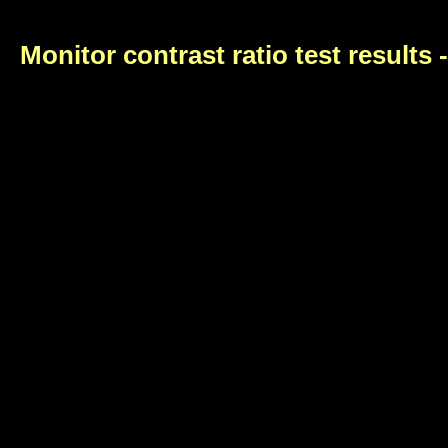
Monitor contrast ratio test results