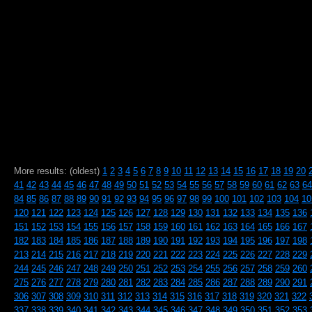
More results: (oldest)
1
2
3
4
5
6
7
8
9
10
11
12
13
14
15
16
17
18
19
20
41
42
43
44
45
46
47
48
49
50
51
52
53
54
55
56
57
58
59
60
61
62
63
64
84
85
86
87
88
89
90
91
92
93
94
95
96
97
98
99
100
101
102
103
104
10
120
121
122
123
124
125
126
127
128
129
130
131
132
133
134
135
136
151
152
153
154
155
156
157
158
159
160
161
162
163
164
165
166
167
182
183
184
185
186
187
188
189
190
191
192
193
194
195
196
197
198
213
214
215
216
217
218
219
220
221
222
223
224
225
226
227
228
229
244
245
246
247
248
249
250
251
252
253
254
255
256
257
258
259
260
275
276
277
278
279
280
281
282
283
284
285
286
287
288
289
290
291
306
307
308
309
310
311
312
313
314
315
316
317
318
319
320
321
322
337
338
339
340
341
342
343
344
345
346
347
348
349
350
351
352
353