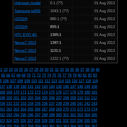
Unknown model
0:1 (??)
01 Aug 2013
Samsung ta550
1043:1 (??)
01 Aug 2013
U2311H
880:1 (??)
01 Aug 2013
U2311H
855:1
01 Aug 2013
HTC EVO 4G
1305:1
01 Aug 2013
Nexus7 2013
1397:1
01 Aug 2013
Nexus7 2013
1131:1
01 Aug 2013
Nexus7 2013
1222:1 (??)
01 Aug 2013
21
22
23
24
25
26
27
28
29
30
31
32
33
34
35
36
37
38
39
40
65
66
67
68
69
70
71
72
73
74
75
76
77
78
79
80
81
82
83
5
106
107
108
109
110
111
112
113
114
115
116
117
118
119
137
138
139
140
141
142
143
144
145
146
147
148
149
150
168
169
170
171
172
173
174
175
176
177
178
179
180
181
199
200
201
202
203
204
205
206
207
208
209
210
211
212
230
231
232
233
234
235
236
237
238
239
240
241
242
243
261
262
263
264
265
266
267
268
269
270
271
272
273
274
292
293
294
295
296
297
298
299
300
301
302
303
304
305
323
324
325
326
327
328
329
330
331
332
333
334
335
336
354
355
356
357
358
359
360
361
362
363
364
365
366
367