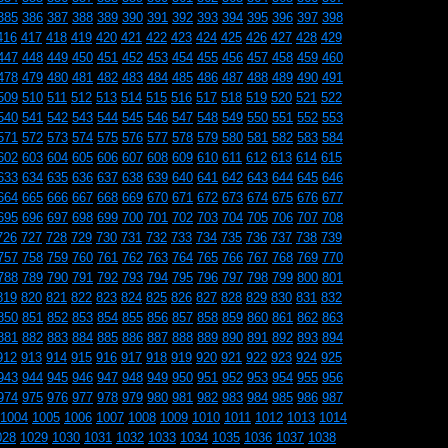
385
386
387
388
389
390
391
392
393
394
395
396
397
398
416
417
418
419
420
421
422
423
424
425
426
427
428
429
447
448
449
450
451
452
453
454
455
456
457
458
459
460
478
479
480
481
482
483
484
485
486
487
488
489
490
491
509
510
511
512
513
514
515
516
517
518
519
520
521
522
540
541
542
543
544
545
546
547
548
549
550
551
552
553
571
572
573
574
575
576
577
578
579
580
581
582
583
584
602
603
604
605
606
607
608
609
610
611
612
613
614
615
633
634
635
636
637
638
639
640
641
642
643
644
645
646
664
665
666
667
668
669
670
671
672
673
674
675
676
677
695
696
697
698
699
700
701
702
703
704
705
706
707
708
726
727
728
729
730
731
732
733
734
735
736
737
738
739
757
758
759
760
761
762
763
764
765
766
767
768
769
770
788
789
790
791
792
793
794
795
796
797
798
799
800
801
819
820
821
822
823
824
825
826
827
828
829
830
831
832
850
851
852
853
854
855
856
857
858
859
860
861
862
863
881
882
883
884
885
886
887
888
889
890
891
892
893
894
912
913
914
915
916
917
918
919
920
921
922
923
924
925
943
944
945
946
947
948
949
950
951
952
953
954
955
956
974
975
976
977
978
979
980
981
982
983
984
985
986
987
1004
1005
1006
1007
1008
1009
1010
1011
1012
1013
1014
028
1029
1030
1031
1032
1033
1034
1035
1036
1037
1038