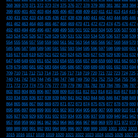
368
369
370
371
372
373
374
375
376
377
378
379
380
381
382
383
384
399
400
401
402
403
404
405
406
407
408
409
410
411
412
413
414
415
430
431
432
433
434
435
436
437
438
439
440
441
442
443
444
445
446
461
462
463
464
465
466
467
468
469
470
471
472
473
474
475
476
477
492
493
494
495
496
497
498
499
500
501
502
503
504
505
506
507
508
523
524
525
526
527
528
529
530
531
532
533
534
535
536
537
538
539
554
555
556
557
558
559
560
561
562
563
564
565
566
567
568
569
570
585
586
587
588
589
590
591
592
593
594
595
596
597
598
599
600
601
616
617
618
619
620
621
622
623
624
625
626
627
628
629
630
631
632
647
648
649
650
651
652
653
654
655
656
657
658
659
660
661
662
663
678
679
680
681
682
683
684
685
686
687
688
689
690
691
692
693
694
709
710
711
712
713
714
715
716
717
718
719
720
721
722
723
724
725
740
741
742
743
744
745
746
747
748
749
750
751
752
753
754
755
756
771
772
773
774
775
776
777
778
779
780
781
782
783
784
785
786
787
802
803
804
805
806
807
808
809
810
811
812
813
814
815
816
817
818
833
834
835
836
837
838
839
840
841
842
843
844
845
846
847
848
849
864
865
866
867
868
869
870
871
872
873
874
875
876
877
878
879
880
895
896
897
898
899
900
901
902
903
904
905
906
907
908
909
910
911
926
927
928
929
930
931
932
933
934
935
936
937
938
939
940
941
942
957
958
959
960
961
962
963
964
965
966
967
968
969
970
971
972
973
988
989
990
991
992
993
994
995
996
997
998
999
1000
1001
1002
1003
1015
1016
1017
1018
1019
1020
1021
1022
1023
1024
1025
1026
1027
1