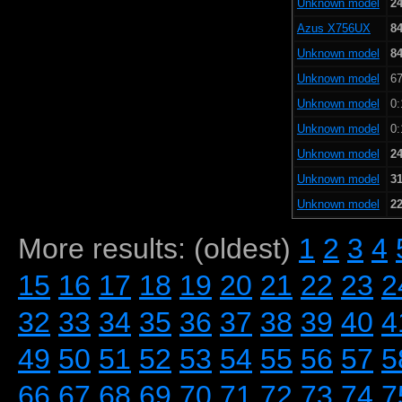
Unknown model
24
Azus X756UX
84
Unknown model
84
Unknown model
67
Unknown model
0:
Unknown model
0:
Unknown model
24
Unknown model
31
Unknown model
22
More results: (oldest)
1
2
3
4
15
16
17
18
19
20
21
22
23
2
32
33
34
35
36
37
38
39
40
4
49
50
51
52
53
54
55
56
57
5
66
67
68
69
70
71
72
73
74
7