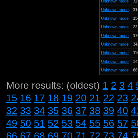
Unknown model
32
Unknown model
31
Unknown model
15
Unknown model
22
Unknown model
17
Unknown model
34
Unknown model
11
Unknown model
14
Unknown model
88
More results: (oldest)
1
2
3
4
15
16
17
18
19
20
21
22
23
2
32
33
34
35
36
37
38
39
40
4
49
50
51
52
53
54
55
56
57
5
66
67
68
69
70
71
72
73
74
7