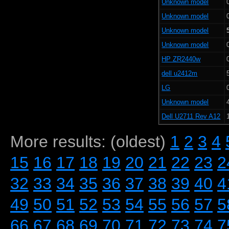
Unknown model
Unknown model
Unknown model
Unknown model
HP ZR2440w
dell u2412m
LG
Unknown model
Dell U2711 Rev A12
More results: (oldest)
1
2
3
4
15
16
17
18
19
20
21
22
23
2
32
33
34
35
36
37
38
39
40
4
49
50
51
52
53
54
55
56
57
5
66
67
68
69
70
71
72
73
74
7