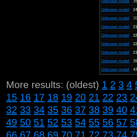
Unknown model
35
Unknown model
24
Unknown model
35
Unknown model
21
Unknown model
22
Unknown model
22
Unknown model
21
Unknown model
35
Unknown model
47
More results: (oldest)
1
2
3
4
15
16
17
18
19
20
21
22
23
2
32
33
34
35
36
37
38
39
40
4
49
50
51
52
53
54
55
56
57
5
66
67
68
69
70
71
72
73
74
7