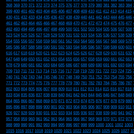
368
369
370
371
372
373
374
375
376
377
378
379
380
381
382
383
384
399
400
401
402
403
404
405
406
407
408
409
410
411
412
413
414
415
430
431
432
433
434
435
436
437
438
439
440
441
442
443
444
445
446
461
462
463
464
465
466
467
468
469
470
471
472
473
474
475
476
477
492
493
494
495
496
497
498
499
500
501
502
503
504
505
506
507
508
523
524
525
526
527
528
529
530
531
532
533
534
535
536
537
538
539
554
555
556
557
558
559
560
561
562
563
564
565
566
567
568
569
570
585
586
587
588
589
590
591
592
593
594
595
596
597
598
599
600
601
616
617
618
619
620
621
622
623
624
625
626
627
628
629
630
631
632
647
648
649
650
651
652
653
654
655
656
657
658
659
660
661
662
663
678
679
680
681
682
683
684
685
686
687
688
689
690
691
692
693
694
709
710
711
712
713
714
715
716
717
718
719
720
721
722
723
724
725
740
741
742
743
744
745
746
747
748
749
750
751
752
753
754
755
756
771
772
773
774
775
776
777
778
779
780
781
782
783
784
785
786
787
802
803
804
805
806
807
808
809
810
811
812
813
814
815
816
817
818
833
834
835
836
837
838
839
840
841
842
843
844
845
846
847
848
849
864
865
866
867
868
869
870
871
872
873
874
875
876
877
878
879
880
895
896
897
898
899
900
901
902
903
904
905
906
907
908
909
910
911
926
927
928
929
930
931
932
933
934
935
936
937
938
939
940
941
942
957
958
959
960
961
962
963
964
965
966
967
968
969
970
971
972
973
988
989
990
991
992
993
994
995
996
997
998
999
1000
1001
1002
1003
1015
1016
1017
1018
1019
1020
1021
1022
1023
1024
1025
1026
1027
1