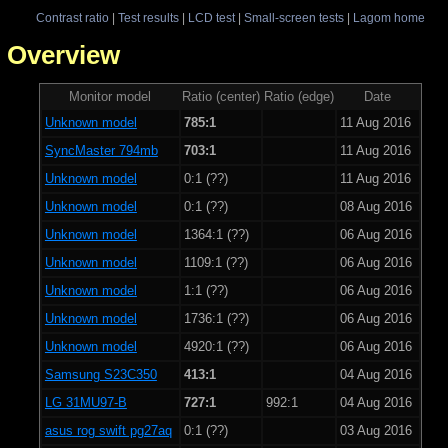
Contrast ratio
|
Test results
|
LCD test
|
Small-screen tests
|
Lagom home
 - Overview
Monitor model
Ratio (center)
Ratio (edge)
Date
Unknown model
785:1
11 Aug 2016
SyncMaster 794mb
703:1
11 Aug 2016
Unknown model
0:1 (??)
11 Aug 2016
Unknown model
0:1 (??)
08 Aug 2016
Unknown model
1364:1 (??)
06 Aug 2016
Unknown model
1109:1 (??)
06 Aug 2016
Unknown model
1:1 (??)
06 Aug 2016
Unknown model
1736:1 (??)
06 Aug 2016
Unknown model
4920:1 (??)
06 Aug 2016
Samsung S23C350
413:1
04 Aug 2016
LG 31MU97-B
727:1
992:1
04 Aug 2016
asus rog swift pg27aq
0:1 (??)
03 Aug 2016