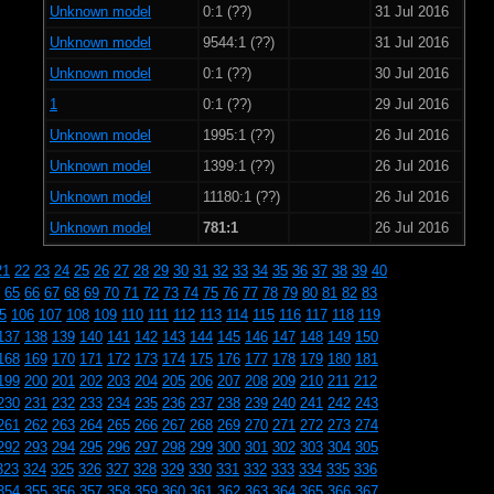
Unknown model
0:1 (??)
31 Jul 2016
Unknown model
9544:1 (??)
31 Jul 2016
Unknown model
0:1 (??)
30 Jul 2016
1
0:1 (??)
29 Jul 2016
Unknown model
1995:1 (??)
26 Jul 2016
Unknown model
1399:1 (??)
26 Jul 2016
Unknown model
11180:1 (??)
26 Jul 2016
Unknown model
781:1
26 Jul 2016
21
22
23
24
25
26
27
28
29
30
31
32
33
34
35
36
37
38
39
40
65
66
67
68
69
70
71
72
73
74
75
76
77
78
79
80
81
82
83
5
106
107
108
109
110
111
112
113
114
115
116
117
118
119
137
138
139
140
141
142
143
144
145
146
147
148
149
150
168
169
170
171
172
173
174
175
176
177
178
179
180
181
199
200
201
202
203
204
205
206
207
208
209
210
211
212
230
231
232
233
234
235
236
237
238
239
240
241
242
243
261
262
263
264
265
266
267
268
269
270
271
272
273
274
292
293
294
295
296
297
298
299
300
301
302
303
304
305
323
324
325
326
327
328
329
330
331
332
333
334
335
336
354
355
356
357
358
359
360
361
362
363
364
365
366
367