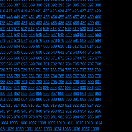
385
386
387
388
389
390
391
392
393
394
395
396
397
398
416
417
418
419
420
421
422
423
424
425
426
427
428
429
447
448
449
450
451
452
453
454
455
456
457
458
459
460
478
479
480
481
482
483
484
485
486
487
488
489
490
491
509
510
511
512
513
514
515
516
517
518
519
520
521
522
540
541
542
543
544
545
546
547
548
549
550
551
552
553
571
572
573
574
575
576
577
578
579
580
581
582
583
584
602
603
604
605
606
607
608
609
610
611
612
613
614
615
633
634
635
636
637
638
639
640
641
642
643
644
645
646
664
665
666
667
668
669
670
671
672
673
674
675
676
677
695
696
697
698
699
700
701
702
703
704
705
706
707
708
726
727
728
729
730
731
732
733
734
735
736
737
738
739
757
758
759
760
761
762
763
764
765
766
767
768
769
770
788
789
790
791
792
793
794
795
796
797
798
799
800
801
819
820
821
822
823
824
825
826
827
828
829
830
831
832
850
851
852
853
854
855
856
857
858
859
860
861
862
863
881
882
883
884
885
886
887
888
889
890
891
892
893
894
912
913
914
915
916
917
918
919
920
921
922
923
924
925
943
944
945
946
947
948
949
950
951
952
953
954
955
956
974
975
976
977
978
979
980
981
982
983
984
985
986
987
1004
1005
1006
1007
1008
1009
1010
1011
1012
1013
1014
028
1029
1030
1031
1032
1033
1034
1035
1036
1037
1038