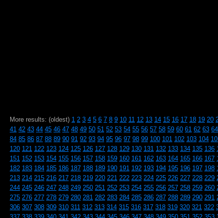
More results: (oldest)
1
2
3
4
5
6
7
8
9
10
11
12
13
14
15
16
17
18
19
20
41
42
43
44
45
46
47
48
49
50
51
52
53
54
55
56
57
58
59
60
61
62
63
64
84
85
86
87
88
89
90
91
92
93
94
95
96
97
98
99
100
101
102
103
104
10
120
121
122
123
124
125
126
127
128
129
130
131
132
133
134
135
136
151
152
153
154
155
156
157
158
159
160
161
162
163
164
165
166
167
182
183
184
185
186
187
188
189
190
191
192
193
194
195
196
197
198
213
214
215
216
217
218
219
220
221
222
223
224
225
226
227
228
229
244
245
246
247
248
249
250
251
252
253
254
255
256
257
258
259
260
275
276
277
278
279
280
281
282
283
284
285
286
287
288
289
290
291
306
307
308
309
310
311
312
313
314
315
316
317
318
319
320
321
322
337
338
339
340
341
342
343
344
345
346
347
348
349
350
351
352
353