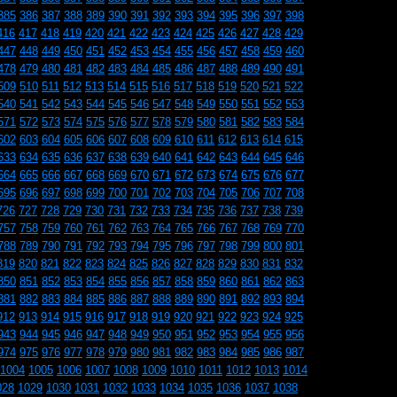
385
386
387
388
389
390
391
392
393
394
395
396
397
398
416
417
418
419
420
421
422
423
424
425
426
427
428
429
447
448
449
450
451
452
453
454
455
456
457
458
459
460
478
479
480
481
482
483
484
485
486
487
488
489
490
491
509
510
511
512
513
514
515
516
517
518
519
520
521
522
540
541
542
543
544
545
546
547
548
549
550
551
552
553
571
572
573
574
575
576
577
578
579
580
581
582
583
584
602
603
604
605
606
607
608
609
610
611
612
613
614
615
633
634
635
636
637
638
639
640
641
642
643
644
645
646
664
665
666
667
668
669
670
671
672
673
674
675
676
677
695
696
697
698
699
700
701
702
703
704
705
706
707
708
726
727
728
729
730
731
732
733
734
735
736
737
738
739
757
758
759
760
761
762
763
764
765
766
767
768
769
770
788
789
790
791
792
793
794
795
796
797
798
799
800
801
819
820
821
822
823
824
825
826
827
828
829
830
831
832
850
851
852
853
854
855
856
857
858
859
860
861
862
863
881
882
883
884
885
886
887
888
889
890
891
892
893
894
912
913
914
915
916
917
918
919
920
921
922
923
924
925
943
944
945
946
947
948
949
950
951
952
953
954
955
956
974
975
976
977
978
979
980
981
982
983
984
985
986
987
1004
1005
1006
1007
1008
1009
1010
1011
1012
1013
1014
028
1029
1030
1031
1032
1033
1034
1035
1036
1037
1038