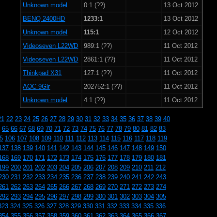
Unknown model
0:1 (??)
13 Oct 2012
BENQ 2400HD
1233:1
13 Oct 2012
Unknown model
115:1
12 Oct 2012
Videoseven L22WD
989:1 (??)
11 Oct 2012
Videoseven L22WD
2861:1 (??)
11 Oct 2012
Thinkpad X31
127:1 (??)
11 Oct 2012
AOC 9Glr
202752:1 (??)
11 Oct 2012
Unknown model
4:1 (??)
11 Oct 2012
21
22
23
24
25
26
27
28
29
30
31
32
33
34
35
36
37
38
39
40
65
66
67
68
69
70
71
72
73
74
75
76
77
78
79
80
81
82
83
5
106
107
108
109
110
111
112
113
114
115
116
117
118
119
137
138
139
140
141
142
143
144
145
146
147
148
149
150
168
169
170
171
172
173
174
175
176
177
178
179
180
181
199
200
201
202
203
204
205
206
207
208
209
210
211
212
230
231
232
233
234
235
236
237
238
239
240
241
242
243
261
262
263
264
265
266
267
268
269
270
271
272
273
274
292
293
294
295
296
297
298
299
300
301
302
303
304
305
323
324
325
326
327
328
329
330
331
332
333
334
335
336
354
355
356
357
358
359
360
361
362
363
364
365
366
367