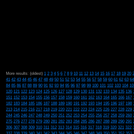
More results: (oldest)
1
2
3
4
5
6
7
8
9
10
11
12
13
14
15
16
17
18
19
20
41
42
43
44
45
46
47
48
49
50
51
52
53
54
55
56
57
58
59
60
61
62
63
64
84
85
86
87
88
89
90
91
92
93
94
95
96
97
98
99
100
101
102
103
104
10
120
121
122
123
124
125
126
127
128
129
130
131
132
133
134
135
136
151
152
153
154
155
156
157
158
159
160
161
162
163
164
165
166
167
182
183
184
185
186
187
188
189
190
191
192
193
194
195
196
197
198
213
214
215
216
217
218
219
220
221
222
223
224
225
226
227
228
229
244
245
246
247
248
249
250
251
252
253
254
255
256
257
258
259
260
275
276
277
278
279
280
281
282
283
284
285
286
287
288
289
290
291
306
307
308
309
310
311
312
313
314
315
316
317
318
319
320
321
322
337
338
339
340
341
342
343
344
345
346
347
348
349
350
351
352
353