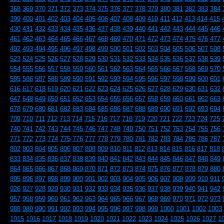
368
369
370
371
372
373
374
375
376
377
378
379
380
381
382
383
384
399
400
401
402
403
404
405
406
407
408
409
410
411
412
413
414
415
430
431
432
433
434
435
436
437
438
439
440
441
442
443
444
445
446
461
462
463
464
465
466
467
468
469
470
471
472
473
474
475
476
477
492
493
494
495
496
497
498
499
500
501
502
503
504
505
506
507
508
523
524
525
526
527
528
529
530
531
532
533
534
535
536
537
538
539
554
555
556
557
558
559
560
561
562
563
564
565
566
567
568
569
570
585
586
587
588
589
590
591
592
593
594
595
596
597
598
599
600
601
616
617
618
619
620
621
622
623
624
625
626
627
628
629
630
631
632
647
648
649
650
651
652
653
654
655
656
657
658
659
660
661
662
663
678
679
680
681
682
683
684
685
686
687
688
689
690
691
692
693
694
709
710
711
712
713
714
715
716
717
718
719
720
721
722
723
724
725
740
741
742
743
744
745
746
747
748
749
750
751
752
753
754
755
756
771
772
773
774
775
776
777
778
779
780
781
782
783
784
785
786
787
802
803
804
805
806
807
808
809
810
811
812
813
814
815
816
817
818
833
834
835
836
837
838
839
840
841
842
843
844
845
846
847
848
849
864
865
866
867
868
869
870
871
872
873
874
875
876
877
878
879
880
895
896
897
898
899
900
901
902
903
904
905
906
907
908
909
910
911
926
927
928
929
930
931
932
933
934
935
936
937
938
939
940
941
942
957
958
959
960
961
962
963
964
965
966
967
968
969
970
971
972
973
988
989
990
991
992
993
994
995
996
997
998
999
1000
1001
1002
1003
1015
1016
1017
1018
1019
1020
1021
1022
1023
1024
1025
1026
1027
1