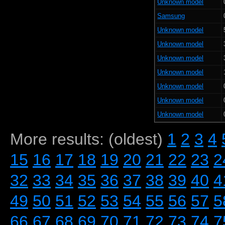
Unknown model
Samsung
Unknown model
Unknown model
Unknown model
Unknown model
Unknown model
Unknown model
Unknown model
More results: (oldest)
1
2
3
4
15
16
17
18
19
20
21
22
23
2
32
33
34
35
36
37
38
39
40
4
49
50
51
52
53
54
55
56
57
5
66
67
68
69
70
71
72
73
74
7