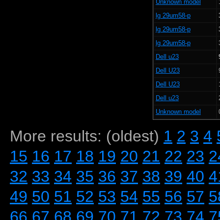
Unknown model
lg 29um58-p
lg 29um58-p
lg 29um58-p
Dell u23
Dell U23
Dell U23
Dell u23
Unknown model
More results: (oldest)
1
2
3
4
15
16
17
18
19
20
21
22
23
2
32
33
34
35
36
37
38
39
40
4
49
50
51
52
53
54
55
56
57
5
66
67
68
69
70
71
72
73
74
7