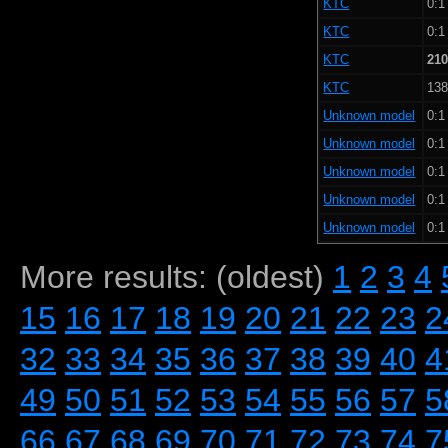
KTC
0:1
KTC
0:1
KTC
210
KTC
138
Unknown model
0:1
Unknown model
0:1
Unknown model
0:1
Unknown model
0:1
Unknown model
0:1
More results: (oldest)
1
2
3
4
15
16
17
18
19
20
21
22
23
2
32
33
34
35
36
37
38
39
40
4
49
50
51
52
53
54
55
56
57
5
66
67
68
69
70
71
72
73
74
7