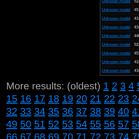
Unknown model
52
Unknown model
45
Unknown model
41
Unknown model
43
Unknown model
44
Unknown model
52
Unknown model
45
Unknown model
41
Unknown model
43
More results: (oldest)
1
2
3
4
15
16
17
18
19
20
21
22
23
2
32
33
34
35
36
37
38
39
40
4
49
50
51
52
53
54
55
56
57
5
66
67
68
69
70
71
72
73
74
7