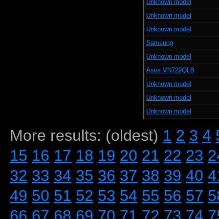
Unknown model
Unknown model
Unknown model
Samsung
Unknown model
Asus VN729QLB
Unknown model
Unknown model
Unknown model
More results: (oldest)
1
2
3
4
15
16
17
18
19
20
21
22
23
2
32
33
34
35
36
37
38
39
40
4
49
50
51
52
53
54
55
56
57
5
66
67
68
69
70
71
72
73
74
7