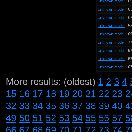
Unknown model
69
Unknown model
65
Unknown model
62
Unknown model
58
Unknown model
69
Unknown model
77
Unknown model
67
Unknown model
63
Unknown model
67
More results: (oldest)
1
2
3
4
15
16
17
18
19
20
21
22
23
2
32
33
34
35
36
37
38
39
40
4
49
50
51
52
53
54
55
56
57
5
66
67
68
69
70
71
72
73
74
7