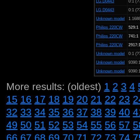
LG D0443
0:1 (?
LG D0443
0:1 (?
Unknown model
1.168
Philips 220CW
529:1
Philips 220CW
741:1
Philips 220CW
2917:
Unknown model
0:1 (?
Unknown model
9390:1
Unknown model
9390:1
More results: (oldest)
1
2
3
4
15
16
17
18
19
20
21
22
23
2
32
33
34
35
36
37
38
39
40
4
49
50
51
52
53
54
55
56
57
5
66
67
68
69
70
71
72
73
74
7