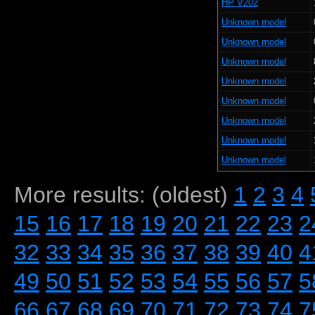
HP V202
Unknown model
Unknown model
Unknown model
Unknown model
Unknown model
Unknown model
Unknown model
Unknown model
More results: (oldest)
1
2
3
4
15
16
17
18
19
20
21
22
23
2
32
33
34
35
36
37
38
39
40
4
49
50
51
52
53
54
55
56
57
5
66
67
68
69
70
71
72
73
74
7