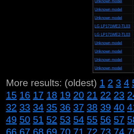
Unknown model
Unknown model
Unknown model
LG LP171WE2-TL03
LG LP171WE2-TL03
Unknown model
Unknown model
Unknown model
Unknown model
More results: (oldest)
1
2
3
4
15
16
17
18
19
20
21
22
23
2
32
33
34
35
36
37
38
39
40
4
49
50
51
52
53
54
55
56
57
5
66
67
68
69
70
71
72
73
74
7