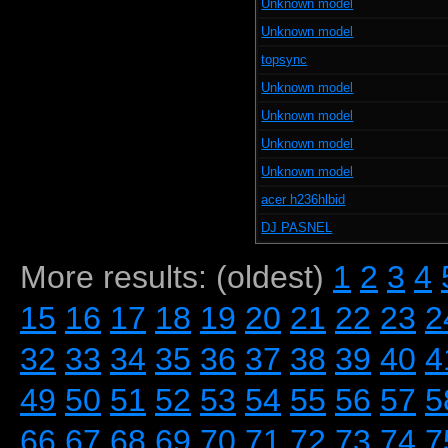
Unknown model
Unknown model
topsync
Unknown model
Unknown model
Unknown model
Unknown model
acer h236hlbid
DJ PASNEL
More results: (oldest)
1
2
3
4
15
16
17
18
19
20
21
22
23
2
32
33
34
35
36
37
38
39
40
4
49
50
51
52
53
54
55
56
57
5
66
67
68
69
70
71
72
73
74
7