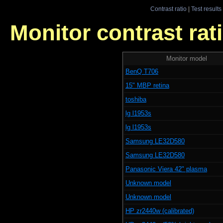
Contrast ratio
|
Test results
Monitor contrast rati
Monitor model
BenQ T706
15" MBP retina
toshiba
lg l1953s
lg l1953s
Samsung LE32D580
Samsung LE32D580
Panasonic Viera 42" plasma
Unknown model
Unknown model
HP zr2440w (calibrated)