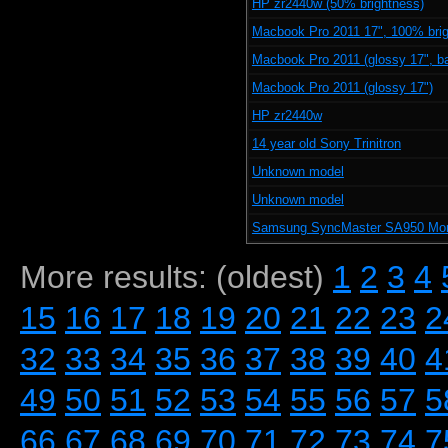
HP zr2440w (50% brightness)
Macbook Pro 2011 17", 100% bri
Macbook Pro 2011 (glossy 17", ba
Macbook Pro 2011 (glossy 17")
HP zr2440w
14 year old Sony Trinitron
Unknown model
Unknown model
Samsung SyncMaster SA950 Moni
More results: (oldest)
1
2
3
4
15
16
17
18
19
20
21
22
23
2
32
33
34
35
36
37
38
39
40
4
49
50
51
52
53
54
55
56
57
5
66
67
68
69
70
71
72
73
74
7