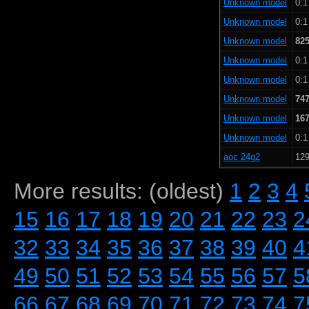
Unknown model
0:1
Unknown model
0:1
Unknown model
825
Unknown model
0:1
Unknown model
0:1
Unknown model
747
Unknown model
167
Unknown model
0:1
aoc 24g2
129
More results: (oldest)
1
2
3
4
15
16
17
18
19
20
21
22
23
2
32
33
34
35
36
37
38
39
40
4
49
50
51
52
53
54
55
56
57
5
66
67
68
69
70
71
72
73
74
7