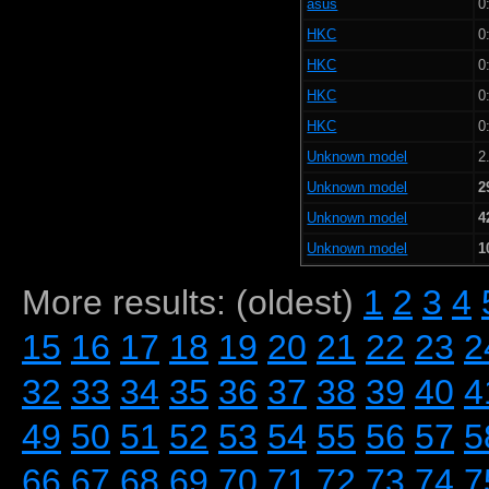
asus
0
HKC
0
HKC
0
HKC
0
HKC
0
Unknown model
2
Unknown model
2
Unknown model
4
Unknown model
1
More results: (oldest)
1
2
3
4
15
16
17
18
19
20
21
22
23
2
32
33
34
35
36
37
38
39
40
4
49
50
51
52
53
54
55
56
57
5
66
67
68
69
70
71
72
73
74
7