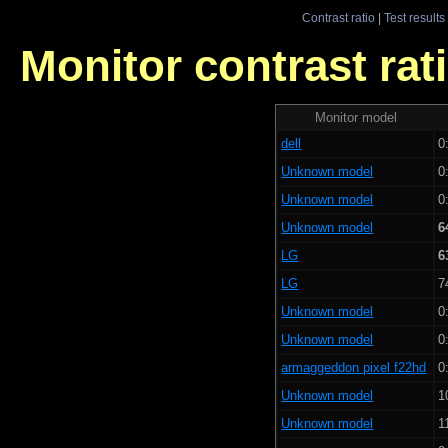
Contrast ratio
|
Test results
Monitor contrast rati
Monitor model
dell
0
Unknown model
0
Unknown model
0
Unknown model
6
LG
6
LG
7
Unknown model
0
Unknown model
0
armaggeddon pixel f22hd
0
Unknown model
1
Unknown model
1