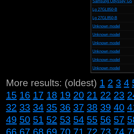
Samsung Odyssey G5
Lg 27GL850-B
Lg 27GL850-B
Unknown model
Unknown model
Unknown model
Unknown model
Unknown model
Unknown model
More results: (oldest)
1
2
3
4
15
16
17
18
19
20
21
22
23
2
32
33
34
35
36
37
38
39
40
4
49
50
51
52
53
54
55
56
57
5
66
67
68
69
70
71
72
73
74
7