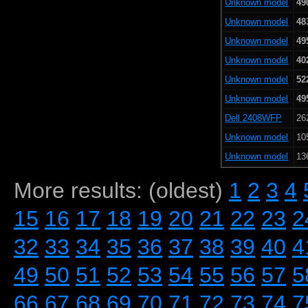
Unknown model
49
Unknown model
48
Unknown model
49
Unknown model
40
Unknown model
52
Unknown model
49
Dell 2408WFP
26
Unknown model
10
Unknown model
13
More results: (oldest)
1
2
3
4
15
16
17
18
19
20
21
22
23
2
32
33
34
35
36
37
38
39
40
4
49
50
51
52
53
54
55
56
57
5
66
67
68
69
70
71
72
73
74
7