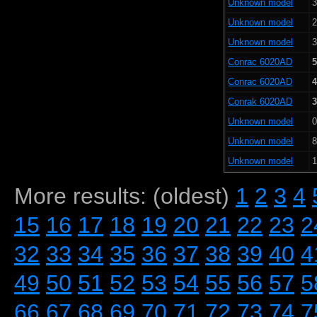
Unknown model
3
Unknown model
2
Unknown model
3
Conrac 6020AD
5
Conrac 6020AD
4
Conrak 6020AD
3
Unknown model
0
Unknown model
8
Unknown model
1
More results: (oldest)
1
2
3
4
15
16
17
18
19
20
21
22
23
2
32
33
34
35
36
37
38
39
40
4
49
50
51
52
53
54
55
56
57
5
66
67
68
69
70
71
72
73
74
7