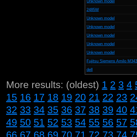
Unknown model
2485W
Unknown model
Unknown model
Unknown model
Unknown model
Unknown model
Fujitsu Siemens Amilo M34
dell
More results: (oldest)
1
2
3
4
15
16
17
18
19
20
21
22
23
2
32
33
34
35
36
37
38
39
40
4
49
50
51
52
53
54
55
56
57
5
66
67
68
69
70
71
72
73
74
7