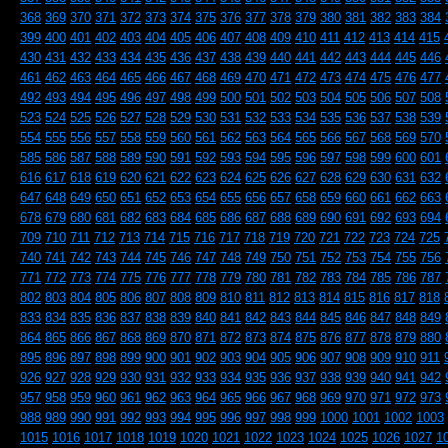
368
369
370
371
372
373
374
375
376
377
378
379
380
381
382
383
384
399
400
401
402
403
404
405
406
407
408
409
410
411
412
413
414
415
430
431
432
433
434
435
436
437
438
439
440
441
442
443
444
445
446
461
462
463
464
465
466
467
468
469
470
471
472
473
474
475
476
477
492
493
494
495
496
497
498
499
500
501
502
503
504
505
506
507
508
523
524
525
526
527
528
529
530
531
532
533
534
535
536
537
538
539
554
555
556
557
558
559
560
561
562
563
564
565
566
567
568
569
570
585
586
587
588
589
590
591
592
593
594
595
596
597
598
599
600
601
616
617
618
619
620
621
622
623
624
625
626
627
628
629
630
631
632
647
648
649
650
651
652
653
654
655
656
657
658
659
660
661
662
663
678
679
680
681
682
683
684
685
686
687
688
689
690
691
692
693
694
709
710
711
712
713
714
715
716
717
718
719
720
721
722
723
724
725
740
741
742
743
744
745
746
747
748
749
750
751
752
753
754
755
756
771
772
773
774
775
776
777
778
779
780
781
782
783
784
785
786
787
802
803
804
805
806
807
808
809
810
811
812
813
814
815
816
817
818
833
834
835
836
837
838
839
840
841
842
843
844
845
846
847
848
849
864
865
866
867
868
869
870
871
872
873
874
875
876
877
878
879
880
895
896
897
898
899
900
901
902
903
904
905
906
907
908
909
910
911
926
927
928
929
930
931
932
933
934
935
936
937
938
939
940
941
942
957
958
959
960
961
962
963
964
965
966
967
968
969
970
971
972
973
988
989
990
991
992
993
994
995
996
997
998
999
1000
1001
1002
1003
1015
1016
1017
1018
1019
1020
1021
1022
1023
1024
1025
1026
1027
1