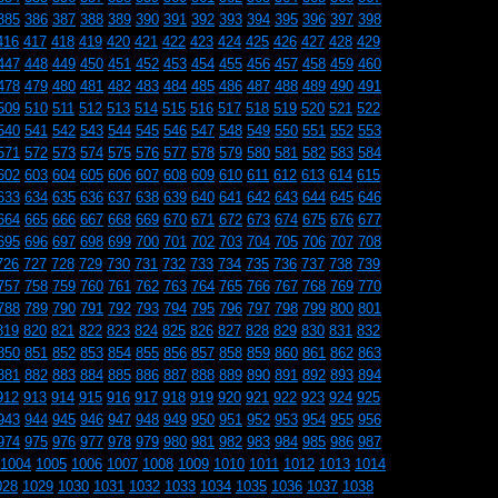
385
386
387
388
389
390
391
392
393
394
395
396
397
398
416
417
418
419
420
421
422
423
424
425
426
427
428
429
447
448
449
450
451
452
453
454
455
456
457
458
459
460
478
479
480
481
482
483
484
485
486
487
488
489
490
491
509
510
511
512
513
514
515
516
517
518
519
520
521
522
540
541
542
543
544
545
546
547
548
549
550
551
552
553
571
572
573
574
575
576
577
578
579
580
581
582
583
584
602
603
604
605
606
607
608
609
610
611
612
613
614
615
633
634
635
636
637
638
639
640
641
642
643
644
645
646
664
665
666
667
668
669
670
671
672
673
674
675
676
677
695
696
697
698
699
700
701
702
703
704
705
706
707
708
726
727
728
729
730
731
732
733
734
735
736
737
738
739
757
758
759
760
761
762
763
764
765
766
767
768
769
770
788
789
790
791
792
793
794
795
796
797
798
799
800
801
819
820
821
822
823
824
825
826
827
828
829
830
831
832
850
851
852
853
854
855
856
857
858
859
860
861
862
863
881
882
883
884
885
886
887
888
889
890
891
892
893
894
912
913
914
915
916
917
918
919
920
921
922
923
924
925
943
944
945
946
947
948
949
950
951
952
953
954
955
956
974
975
976
977
978
979
980
981
982
983
984
985
986
987
1004
1005
1006
1007
1008
1009
1010
1011
1012
1013
1014
028
1029
1030
1031
1032
1033
1034
1035
1036
1037
1038