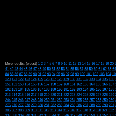
More results: (oldest)
1
2
3
4
5
6
7
8
9
10
11
12
13
14
15
16
17
18
19
20
41
42
43
44
45
46
47
48
49
50
51
52
53
54
55
56
57
58
59
60
61
62
63
64
84
85
86
87
88
89
90
91
92
93
94
95
96
97
98
99
100
101
102
103
104
10
120
121
122
123
124
125
126
127
128
129
130
131
132
133
134
135
136
151
152
153
154
155
156
157
158
159
160
161
162
163
164
165
166
167
182
183
184
185
186
187
188
189
190
191
192
193
194
195
196
197
198
213
214
215
216
217
218
219
220
221
222
223
224
225
226
227
228
229
244
245
246
247
248
249
250
251
252
253
254
255
256
257
258
259
260
275
276
277
278
279
280
281
282
283
284
285
286
287
288
289
290
291
306
307
308
309
310
311
312
313
314
315
316
317
318
319
320
321
322
337
338
339
340
341
342
343
344
345
346
347
348
349
350
351
352
353