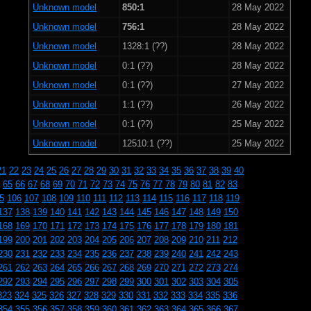
Unknown model
850:1
28 May 2022
Unknown model
756:1
28 May 2022
Unknown model
1328:1 (??)
28 May 2022
Unknown model
0:1 (??)
28 May 2022
Unknown model
0:1 (??)
27 May 2022
Unknown model
1:1 (??)
26 May 2022
Unknown model
0:1 (??)
25 May 2022
Unknown model
12510:1 (??)
25 May 2022
21
22
23
24
25
26
27
28
29
30
31
32
33
34
35
36
37
38
39
40
65
66
67
68
69
70
71
72
73
74
75
76
77
78
79
80
81
82
83
5
106
107
108
109
110
111
112
113
114
115
116
117
118
119
137
138
139
140
141
142
143
144
145
146
147
148
149
150
168
169
170
171
172
173
174
175
176
177
178
179
180
181
199
200
201
202
203
204
205
206
207
208
209
210
211
212
230
231
232
233
234
235
236
237
238
239
240
241
242
243
261
262
263
264
265
266
267
268
269
270
271
272
273
274
292
293
294
295
296
297
298
299
300
301
302
303
304
305
323
324
325
326
327
328
329
330
331
332
333
334
335
336
354
355
356
357
358
359
360
361
362
363
364
365
366
367