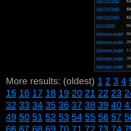
SM P2470HD
63
SM P2470HD
69
SM P2470HD
61
LG-L1919S
86
Unknown model
86
Unknown model
29
Unknown model
1:
Unknown model
20
Unknown model
20
More results: (oldest)
1
2
3
4
15
16
17
18
19
20
21
22
23
2
32
33
34
35
36
37
38
39
40
4
49
50
51
52
53
54
55
56
57
5
66
67
68
69
70
71
72
73
74
7