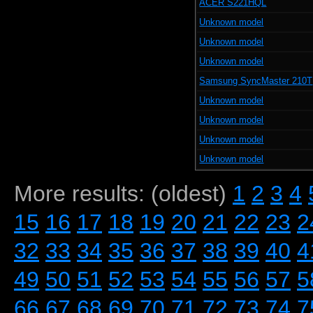
ACER S221HQL
Unknown model
Unknown model
Unknown model
Samsung SyncMaster 210T
Unknown model
Unknown model
Unknown model
Unknown model
More results: (oldest)
1
2
3
4
15
16
17
18
19
20
21
22
23
2
32
33
34
35
36
37
38
39
40
4
49
50
51
52
53
54
55
56
57
5
66
67
68
69
70
71
72
73
74
7