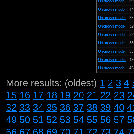
Unknown model
39
Unknown model
44
Unknown model
33
Unknown model
32
Unknown model
32
Unknown model
33
Unknown model
33
Unknown model
43
Unknown model
46
More results: (oldest)
1
2
3
4
15
16
17
18
19
20
21
22
23
2
32
33
34
35
36
37
38
39
40
4
49
50
51
52
53
54
55
56
57
5
66
67
68
69
70
71
72
73
74
7