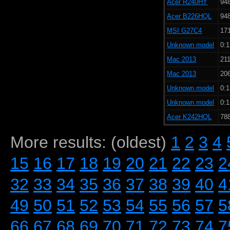
Acer R240HY
948
Acer B226HQL
948
MSI G27C4
171
Unknown model
0:1
Mac 2013
211
Mac 2013
206
Unknown model
0:1
Unknown model
0:1
Acer K242HQL
788
More results: (oldest)
1
2
3
4
15
16
17
18
19
20
21
22
23
2
32
33
34
35
36
37
38
39
40
4
49
50
51
52
53
54
55
56
57
5
66
67
68
69
70
71
72
73
74
7