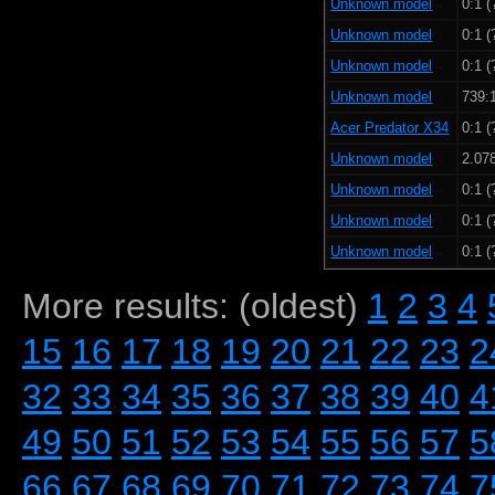
Unknown model
0:1 (
Unknown model
0:1 (
Unknown model
0:1 (
Unknown model
739:1
Acer Predator X34
0:1 (
Unknown model
2.07
Unknown model
0:1 (
Unknown model
0:1 (
Unknown model
0:1 (
More results: (oldest)
1
2
3
4
15
16
17
18
19
20
21
22
23
2
32
33
34
35
36
37
38
39
40
4
49
50
51
52
53
54
55
56
57
5
66
67
68
69
70
71
72
73
74
7