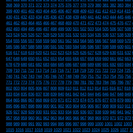
368
369
370
371
372
373
374
375
376
377
378
379
380
381
382
383
384
399
400
401
402
403
404
405
406
407
408
409
410
411
412
413
414
415
430
431
432
433
434
435
436
437
438
439
440
441
442
443
444
445
446
461
462
463
464
465
466
467
468
469
470
471
472
473
474
475
476
477
492
493
494
495
496
497
498
499
500
501
502
503
504
505
506
507
508
523
524
525
526
527
528
529
530
531
532
533
534
535
536
537
538
539
554
555
556
557
558
559
560
561
562
563
564
565
566
567
568
569
570
585
586
587
588
589
590
591
592
593
594
595
596
597
598
599
600
601
616
617
618
619
620
621
622
623
624
625
626
627
628
629
630
631
632
647
648
649
650
651
652
653
654
655
656
657
658
659
660
661
662
663
678
679
680
681
682
683
684
685
686
687
688
689
690
691
692
693
694
709
710
711
712
713
714
715
716
717
718
719
720
721
722
723
724
725
740
741
742
743
744
745
746
747
748
749
750
751
752
753
754
755
756
771
772
773
774
775
776
777
778
779
780
781
782
783
784
785
786
787
802
803
804
805
806
807
808
809
810
811
812
813
814
815
816
817
818
833
834
835
836
837
838
839
840
841
842
843
844
845
846
847
848
849
864
865
866
867
868
869
870
871
872
873
874
875
876
877
878
879
880
895
896
897
898
899
900
901
902
903
904
905
906
907
908
909
910
911
926
927
928
929
930
931
932
933
934
935
936
937
938
939
940
941
942
957
958
959
960
961
962
963
964
965
966
967
968
969
970
971
972
973
988
989
990
991
992
993
994
995
996
997
998
999
1000
1001
1002
1003
1015
1016
1017
1018
1019
1020
1021
1022
1023
1024
1025
1026
1027
1