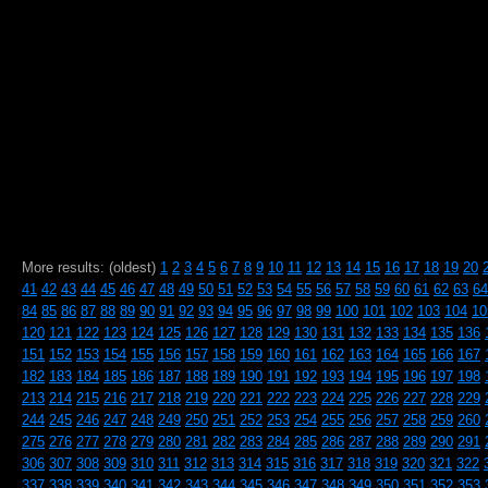
More results: (oldest)
1
2
3
4
5
6
7
8
9
10
11
12
13
14
15
16
17
18
19
20
41
42
43
44
45
46
47
48
49
50
51
52
53
54
55
56
57
58
59
60
61
62
63
64
84
85
86
87
88
89
90
91
92
93
94
95
96
97
98
99
100
101
102
103
104
10
120
121
122
123
124
125
126
127
128
129
130
131
132
133
134
135
136
151
152
153
154
155
156
157
158
159
160
161
162
163
164
165
166
167
182
183
184
185
186
187
188
189
190
191
192
193
194
195
196
197
198
213
214
215
216
217
218
219
220
221
222
223
224
225
226
227
228
229
244
245
246
247
248
249
250
251
252
253
254
255
256
257
258
259
260
275
276
277
278
279
280
281
282
283
284
285
286
287
288
289
290
291
306
307
308
309
310
311
312
313
314
315
316
317
318
319
320
321
322
337
338
339
340
341
342
343
344
345
346
347
348
349
350
351
352
353