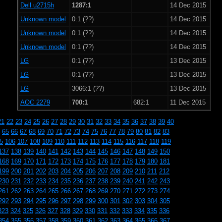
Dell u2715h
1287:1
14 Dec 2015
Unknown model
0:1 (??)
14 Dec 2015
Unknown model
0:1 (??)
14 Dec 2015
Unknown model
0:1 (??)
14 Dec 2015
LG
0:1 (??)
13 Dec 2015
LG
0:1 (??)
13 Dec 2015
LG
3066:1 (??)
13 Dec 2015
AOC 2279
700:1
682:1
11 Dec 2015
21
22
23
24
25
26
27
28
29
30
31
32
33
34
35
36
37
38
39
40
65
66
67
68
69
70
71
72
73
74
75
76
77
78
79
80
81
82
83
5
106
107
108
109
110
111
112
113
114
115
116
117
118
119
137
138
139
140
141
142
143
144
145
146
147
148
149
150
168
169
170
171
172
173
174
175
176
177
178
179
180
181
199
200
201
202
203
204
205
206
207
208
209
210
211
212
230
231
232
233
234
235
236
237
238
239
240
241
242
243
261
262
263
264
265
266
267
268
269
270
271
272
273
274
292
293
294
295
296
297
298
299
300
301
302
303
304
305
323
324
325
326
327
328
329
330
331
332
333
334
335
336
354
355
356
357
358
359
360
361
362
363
364
365
366
367