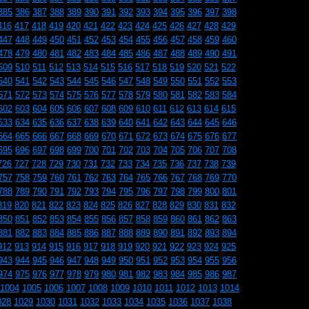
385
386
387
388
389
390
391
392
393
394
395
396
397
398
416
417
418
419
420
421
422
423
424
425
426
427
428
429
447
448
449
450
451
452
453
454
455
456
457
458
459
460
478
479
480
481
482
483
484
485
486
487
488
489
490
491
509
510
511
512
513
514
515
516
517
518
519
520
521
522
540
541
542
543
544
545
546
547
548
549
550
551
552
553
571
572
573
574
575
576
577
578
579
580
581
582
583
584
602
603
604
605
606
607
608
609
610
611
612
613
614
615
633
634
635
636
637
638
639
640
641
642
643
644
645
646
664
665
666
667
668
669
670
671
672
673
674
675
676
677
695
696
697
698
699
700
701
702
703
704
705
706
707
708
726
727
728
729
730
731
732
733
734
735
736
737
738
739
757
758
759
760
761
762
763
764
765
766
767
768
769
770
788
789
790
791
792
793
794
795
796
797
798
799
800
801
819
820
821
822
823
824
825
826
827
828
829
830
831
832
850
851
852
853
854
855
856
857
858
859
860
861
862
863
881
882
883
884
885
886
887
888
889
890
891
892
893
894
912
913
914
915
916
917
918
919
920
921
922
923
924
925
943
944
945
946
947
948
949
950
951
952
953
954
955
956
974
975
976
977
978
979
980
981
982
983
984
985
986
987
1004
1005
1006
1007
1008
1009
1010
1011
1012
1013
1014
028
1029
1030
1031
1032
1033
1034
1035
1036
1037
1038