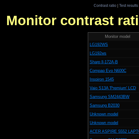
Contrast ratio
|
Test results
Monitor contrast rati
Monitor model
LG192WS
LG192ws
Sharp ll-172A-B
Compaq Evo N600C
Inspiron 1545
Vaio S13A 'Premium' LCD
Samsung SM2443BW
Samsung B2030
Unknown model
Unknown model
ACER ASPIRE 5552 LAP