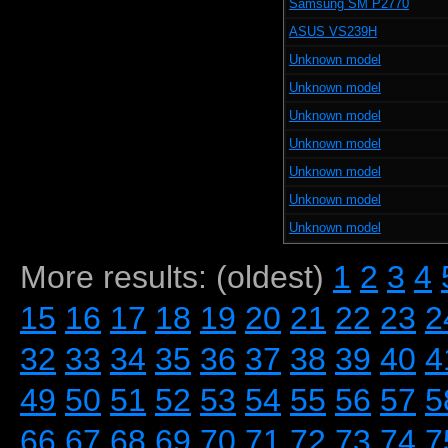
Samsung SM P2770
ASUS VS239H
Unknown model
Unknown model
Unknown model
Unknown model
Unknown model
Unknown model
Unknown model
More results: (oldest)
1
2
3
4
15
16
17
18
19
20
21
22
23
2
32
33
34
35
36
37
38
39
40
4
49
50
51
52
53
54
55
56
57
5
66
67
68
69
70
71
72
73
74
7