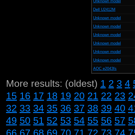
Unknown model
Dell U2412M
Unknown model
Unknown model
Unknown model
Unknown model
Unknown model
Unknown model
AOC e2043fs
More results: (oldest)
1
2
3
4
15
16
17
18
19
20
21
22
23
2
32
33
34
35
36
37
38
39
40
4
49
50
51
52
53
54
55
56
57
5
66
67
68
69
70
71
72
73
74
7