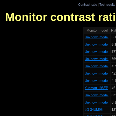
Contrast ratio
|
Test results
Monitor contrast rati
Monitor model
Rat
Unknown model
6:1
Unknown model
6:
Unknown model
37
Unknown model
36
Unknown model
45
Unknown model
42
Unknown model
4:1
Yusmart 198EP
46
Unknown model
83
Unknown model
0:1
LG 34UM95
12