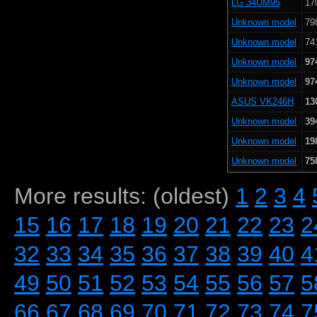
LG 34UM95
17
Unknown model
79
Unknown model
74
Unknown model
97
Unknown model
97
ASUS VK246H
13
Unknown model
39
Unknown model
19
Unknown model
75
More results: (oldest)
1
2
3
4
15
16
17
18
19
20
21
22
23
2
32
33
34
35
36
37
38
39
40
4
49
50
51
52
53
54
55
56
57
5
66
67
68
69
70
71
72
73
74
7