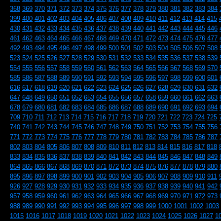
368
369
370
371
372
373
374
375
376
377
378
379
380
381
382
383
384
399
400
401
402
403
404
405
406
407
408
409
410
411
412
413
414
415
430
431
432
433
434
435
436
437
438
439
440
441
442
443
444
445
446
461
462
463
464
465
466
467
468
469
470
471
472
473
474
475
476
477
492
493
494
495
496
497
498
499
500
501
502
503
504
505
506
507
508
523
524
525
526
527
528
529
530
531
532
533
534
535
536
537
538
539
554
555
556
557
558
559
560
561
562
563
564
565
566
567
568
569
570
585
586
587
588
589
590
591
592
593
594
595
596
597
598
599
600
601
616
617
618
619
620
621
622
623
624
625
626
627
628
629
630
631
632
647
648
649
650
651
652
653
654
655
656
657
658
659
660
661
662
663
678
679
680
681
682
683
684
685
686
687
688
689
690
691
692
693
694
709
710
711
712
713
714
715
716
717
718
719
720
721
722
723
724
725
740
741
742
743
744
745
746
747
748
749
750
751
752
753
754
755
756
771
772
773
774
775
776
777
778
779
780
781
782
783
784
785
786
787
802
803
804
805
806
807
808
809
810
811
812
813
814
815
816
817
818
833
834
835
836
837
838
839
840
841
842
843
844
845
846
847
848
849
864
865
866
867
868
869
870
871
872
873
874
875
876
877
878
879
880
895
896
897
898
899
900
901
902
903
904
905
906
907
908
909
910
911
926
927
928
929
930
931
932
933
934
935
936
937
938
939
940
941
942
957
958
959
960
961
962
963
964
965
966
967
968
969
970
971
972
973
988
989
990
991
992
993
994
995
996
997
998
999
1000
1001
1002
1003
1015
1016
1017
1018
1019
1020
1021
1022
1023
1024
1025
1026
1027
1