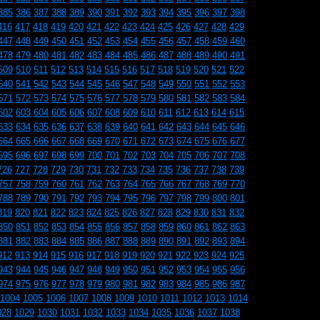
385
386
387
388
389
390
391
392
393
394
395
396
397
398
416
417
418
419
420
421
422
423
424
425
426
427
428
429
447
448
449
450
451
452
453
454
455
456
457
458
459
460
478
479
480
481
482
483
484
485
486
487
488
489
490
491
509
510
511
512
513
514
515
516
517
518
519
520
521
522
540
541
542
543
544
545
546
547
548
549
550
551
552
553
571
572
573
574
575
576
577
578
579
580
581
582
583
584
602
603
604
605
606
607
608
609
610
611
612
613
614
615
633
634
635
636
637
638
639
640
641
642
643
644
645
646
664
665
666
667
668
669
670
671
672
673
674
675
676
677
695
696
697
698
699
700
701
702
703
704
705
706
707
708
726
727
728
729
730
731
732
733
734
735
736
737
738
739
757
758
759
760
761
762
763
764
765
766
767
768
769
770
788
789
790
791
792
793
794
795
796
797
798
799
800
801
819
820
821
822
823
824
825
826
827
828
829
830
831
832
850
851
852
853
854
855
856
857
858
859
860
861
862
863
881
882
883
884
885
886
887
888
889
890
891
892
893
894
912
913
914
915
916
917
918
919
920
921
922
923
924
925
943
944
945
946
947
948
949
950
951
952
953
954
955
956
974
975
976
977
978
979
980
981
982
983
984
985
986
987
1004
1005
1006
1007
1008
1009
1010
1011
1012
1013
1014
028
1029
1030
1031
1032
1033
1034
1035
1036
1037
1038