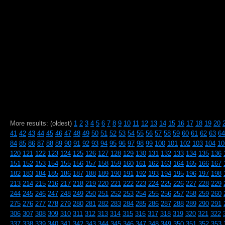
More results: (oldest)
1
2
3
4
5
6
7
8
9
10
11
12
13
14
15
16
17
18
19
20
41
42
43
44
45
46
47
48
49
50
51
52
53
54
55
56
57
58
59
60
61
62
63
64
84
85
86
87
88
89
90
91
92
93
94
95
96
97
98
99
100
101
102
103
104
10
120
121
122
123
124
125
126
127
128
129
130
131
132
133
134
135
136
151
152
153
154
155
156
157
158
159
160
161
162
163
164
165
166
167
182
183
184
185
186
187
188
189
190
191
192
193
194
195
196
197
198
213
214
215
216
217
218
219
220
221
222
223
224
225
226
227
228
229
244
245
246
247
248
249
250
251
252
253
254
255
256
257
258
259
260
275
276
277
278
279
280
281
282
283
284
285
286
287
288
289
290
291
306
307
308
309
310
311
312
313
314
315
316
317
318
319
320
321
322
337
338
339
340
341
342
343
344
345
346
347
348
349
350
351
352
353