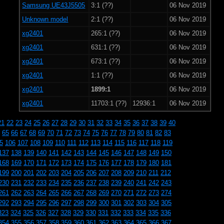
Samsung UE43J5505
3:1 (??)
06 Nov 2019
Unknown model
2:1 (??)
06 Nov 2019
xg2401
265:1 (??)
06 Nov 2019
xg2401
631:1 (??)
06 Nov 2019
xg2401
673:1 (??)
06 Nov 2019
xg2401
1:1 (??)
06 Nov 2019
xg2401
1899:1
06 Nov 2019
xg2401
11703:1 (??)
12936:1
06 Nov 2019
21
22
23
24
25
26
27
28
29
30
31
32
33
34
35
36
37
38
39
40
65
66
67
68
69
70
71
72
73
74
75
76
77
78
79
80
81
82
83
5
106
107
108
109
110
111
112
113
114
115
116
117
118
119
137
138
139
140
141
142
143
144
145
146
147
148
149
150
168
169
170
171
172
173
174
175
176
177
178
179
180
181
199
200
201
202
203
204
205
206
207
208
209
210
211
212
230
231
232
233
234
235
236
237
238
239
240
241
242
243
261
262
263
264
265
266
267
268
269
270
271
272
273
274
292
293
294
295
296
297
298
299
300
301
302
303
304
305
323
324
325
326
327
328
329
330
331
332
333
334
335
336
354
355
356
357
358
359
360
361
362
363
364
365
366
367