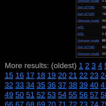
Unknown model
0:1
Dell U2718Q
79
Dell U2718Q
78
Unknown model
96
AOC
51
AOC
0:1
Unknown model
89
Dell U2718Q
95
Unknown model
95
More results: (oldest)
1
2
3
4
15
16
17
18
19
20
21
22
23
2
32
33
34
35
36
37
38
39
40
4
49
50
51
52
53
54
55
56
57
5
66
67
68
69
70
71
72
73
74
7