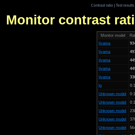
Contrast ratio
|
Test results
Monitor contrast rati
Monitor model
Rat
Iiyama
93
Iiyama
49
Iiyama
44
Iiyama
44
Iiyama
33
lg
0:1
Unknown model
0:1
Unknown model
0:1
Unknown model
23
Unknown model
37
Unknown model
56