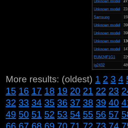
Unknown model
27
Unknown model
22
Samsung
15
Unknown model
39
Unknown model
39
Unknown model
13
Unknown model
14
EUM24F1G1
22
lg2432
48
More results: (oldest)
1
2
3
4
15
16
17
18
19
20
21
22
23
2
32
33
34
35
36
37
38
39
40
4
49
50
51
52
53
54
55
56
57
5
66
67
68
69
70
71
72
73
74
7