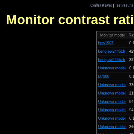
Contrast ratio
|
Test results
Monitor contrast rati
Monitor model
Rat
hpw1907
0:
benq ew2445zh
42
benq ew2445zh
23
Unknown model
0:
D7000
0:
Unknown model
33
Unknown model
21
Unknown model
94
Unknown model
94
Unknown model
0:
Unknown model
26