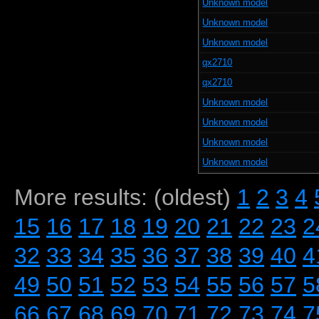
Unknown model
Unknown model
Unknown model
qx2710
qx2710
Unknown model
Unknown model
Unknown model
Unknown model
More results: (oldest)
1
2
3
4
15
16
17
18
19
20
21
22
23
2
32
33
34
35
36
37
38
39
40
4
49
50
51
52
53
54
55
56
57
5
66
67
68
69
70
71
72
73
74
7