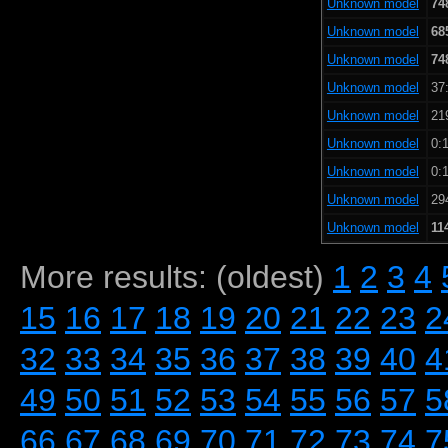
Unknown model
74
Unknown model
68
Unknown model
74
Unknown model
37:
Unknown model
21
Unknown model
0:1
Unknown model
0:1
Unknown model
29
Unknown model
11
More results: (oldest)
1
2
3
4
15
16
17
18
19
20
21
22
23
2
32
33
34
35
36
37
38
39
40
4
49
50
51
52
53
54
55
56
57
5
66
67
68
69
70
71
72
73
74
7